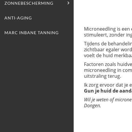

ZONNEBESCHERMING
NAIL-MAKE-UP
SOS AMPULLEN
BABOR PRO SERUM
AFTER-SUN
ANTI-AGING
TREND-MAKE-UP
ZONBESCHERMING
Microneedling is een
MARC INBANE TANNING
stimuleert, zonder in
Tijdens de behandeli
zichtbaar egaler word
voelt de huid merkbaar
Factoren zoals huidv
microneedling in com
uitstraling terug.
Ik zorg ervoor dat je e
Gun je huid de aandac
Wil je weten of microne
Dongen.