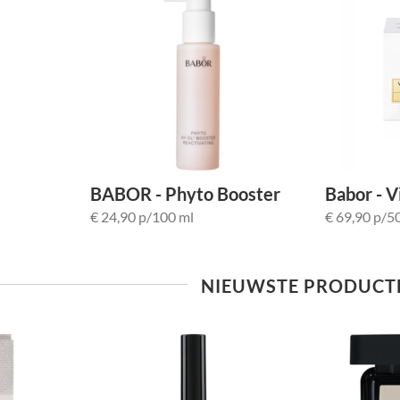
BABOR - Phyto Booster
Babor - V
Reactivating
Rich 50 m
€ 24,90 p/100 ml
€ 69,90 p/5
NIEUWSTE PRODUCT