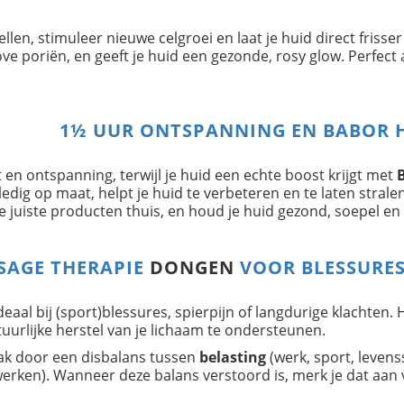
len, stimuleer nieuwe celgroei en laat je huid direct frisser 
ve poriën, en geeft je huid een gezonde, rosy glow. Perfect 
1½ UUR ONTSPANNING EN BABOR 
t en ontspanning, terwijl je huid een echte boost krijgt met
edig op maat, helpt je huid te verbeteren en te laten stralen
juiste producten thuis, en houd je huid gezond, soepel en 
SAGE THERAPIE
DONGEN
VOOR BLESSURES
deaal bij (sport)blessures, spierpijn of langdurige klachten
uurlijke herstel van je lichaam te ondersteunen.
ak door een disbalans tussen
belasting
(werk, sport, levenss
erken). Wanneer deze balans verstoord is, merk je dat aan 