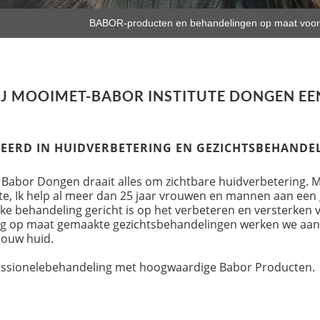
VITALIZING (VERMOEIDE HUID)
BABOR-producten en behandelingen op maat voor 
MOISTURIZING (DROGE HUID)
RESURFACE - REFINE-CELLULAR
UID)
J MOOIMET-BABOR INSTITUTE DONGEN EE
SEERD IN HUIDVERBETERING EN GEZICHTSBEHAND
BALANCING (GEMENGDE HUID)
 Babor Dongen draait alles om zichtbare huidverbetering. 
PURIFYING (PROBLEEM/ONZUIVERE HUID)
te, Ik help al meer dan 25 jaar vrouwen en mannen aan ee
lke behandeling gericht is op het verbeteren en versterken
ig op maat gemaakte gezichtsbehandelingen werken we aan 
jouw huid.
fessionelebehandeling met hoogwaardige Babor Producten.
EN