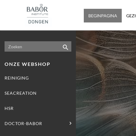
BEGINPAGINA
GEZ

ONZE WEBSHOP
REINIGING
SEACREATION
HSR

DOCTOR-BABOR
HYDRO-CELLULAR