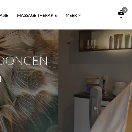
0


ASIE
MASSAGE THERAPIE
MEER

 DONGEN
N