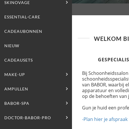

SKINOVAGE
LIFTING-CELLULAR
ESSENTIAL-CARE
CADEAUBONNEN
REPAIR-CELLULAR
CALMING (GEVOELIGE H
WELKOM BI
NIEUW
BRIGHTENING-INTENSE
CLASSICS
GESPECIALI
CADEAUSETS
Bij Schoonheidssalon

MAKE-UP
OOG-MAKE-UP
schoonheidsspecialis
van BABOR, waarbij e

AMPULLEN
FACE-MAKE-UP
VOCHT AMPULLEN
apparatuur en volled
op de behoeften van 

BABOR-SPA
LIP-MAKE-UP
LIFTENDE AMPULLEN
ENERGIZING
Gun je huid een pro

DOCTOR-BABOR-PRO
EYE-BROW-MAKE-UP
HERSTELLENDE AMPULL
BABOR PRO CREME
-Plan hier je afspraak