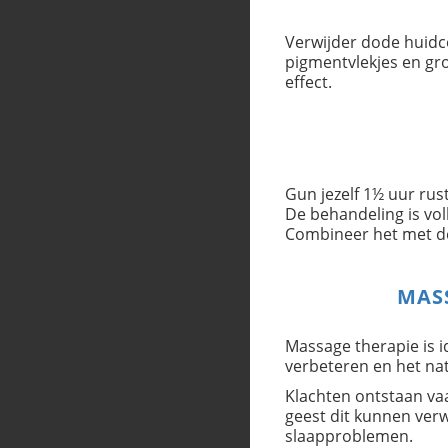
Verwijder dode huidcel
pigmentvlekjes en gro
effect.
Gun jezelf 1½ uur rus
De behandeling is voll
Combineer het met de 
MAS
Massage therapie is i
verbeteren en het nat
Klachten ontstaan va
geest dit kunnen verw
slaapproblemen.