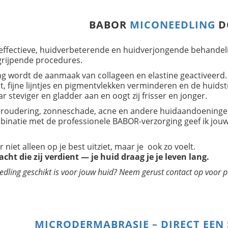
BABOR
MICONEEDLING
D
BABOR PRO SPECIAAL PRODUCTEN
 effectieve, huidverbeterende en huidverjongende behandeli
grijpende procedures.
ng wordt de aanmaak van collageen en elastine geactiveerd.
t, fijne lijntjes en pigmentvlekken verminderen en de huids
 steviger en gladder aan en oogt zij frisser en jonger.
eroudering, zonneschade, acne en andere huidaandoeninge
binatie met de professionele BABOR-verzorging geef ik jouw
r niet alleen op je best uitziet, maar je ook zo voelt.
ht die zij verdient — je huid draag je je leven lang.
edling geschikt is voor jouw huid? Neem gerust contact op voor p
MICRODERMABRASIE – DIRECT EEN