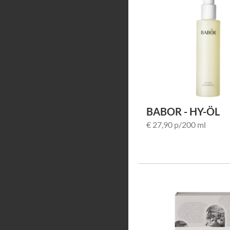
BABOR - HY-ÖL
€ 27,90 p/200 ml