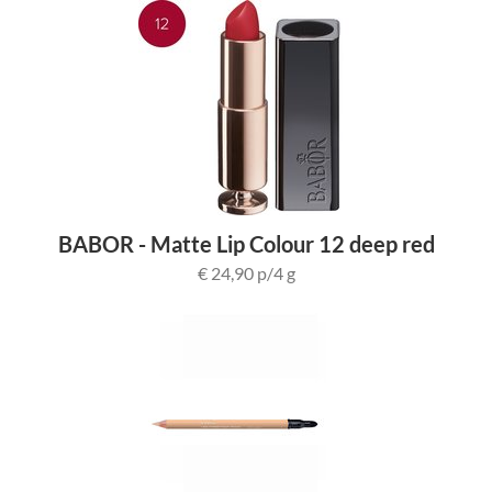
SOS AMPULLEN
BABOR PRO SERUM
AFTER-SUN
ZONBESCHERMING
BABOR PRO SPECIAAL PRODUCTEN
BABOR - Matte Lip Colour 12 deep red
€ 24,90 p/4 g