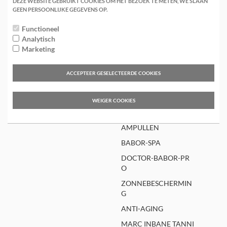
INGEN
DEZE WEBSITE GEBRUIKT COOKIES OM HET BEZOEK TE METEN, WE SLAAN
HSR
GEEN PERSOONLIJKE GEGEVENS OP.
MICRONEEDLING
DOCTOR-BABOR
Functioneel
MICRODERMABRASI
SKINOVAGE
Analytisch
E
Marketing
ESSENTIAL-CARE
MASSAGE THERAPIE
CADEAUBONNEN
CONTACT
ACCEPTEER GESELECTEERDE COOKIES
NIEUW
BLOG
CADEAUSETS
WEIGER COOKIES
MAKE-UP
AMPULLEN
BABOR-SPA
DOCTOR-BABOR-PR
O
ZONNEBESCHERMIN
G
ANTI-AGING
MARC INBANE TANNI