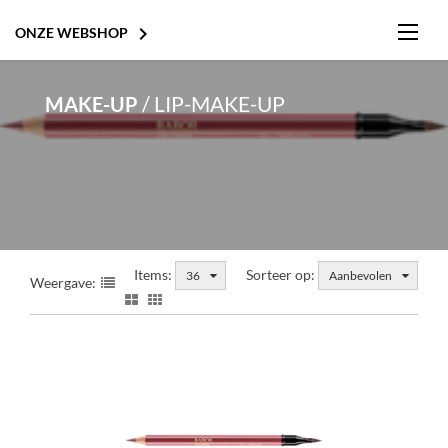

ONZE WEBSHOP
/
LIP-MAKE-UP
MAKE-UP
Items:
Sorteer op:
36
Aanbevolen
Weergave:
HYDRO-CELLULAR